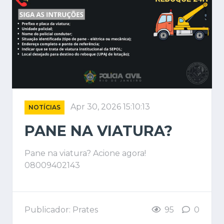
Apr 30, 2026 15:10:13
NOTÍCIAS
PANE NA VIATURA?
Pane na viatura? Acione agora!
08009402143
Publicador: Prates
95
0