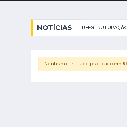
NOTÍCIAS
SESSÃO ORDINÁRIA DA ALERJ - VOTAÇÃO DO PROJETO DE LEI COMPLEMENTAR 39/2025 - MODIFICAÇÃO DA LEI ORGÂNICA
Nenhum conteúdo publicado em
S