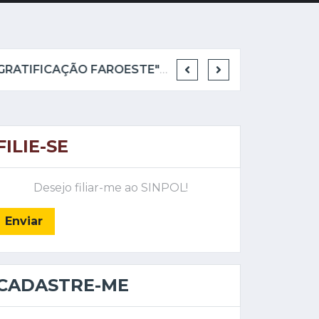
REESTRUTURAÇÃO DA POLÍCIA CIVIL É APROVADA COM REEDIÇÃO DA "GRATIFICAÇÃO FAROESTE" E PROIBIÇÃO DE DELEGADO EM FUNÇÃO DE POLICIAMENTO OSTENSIVO.
FILIE-SE
Desejo filiar-me ao SINPOL!
Enviar
CADASTRE-ME