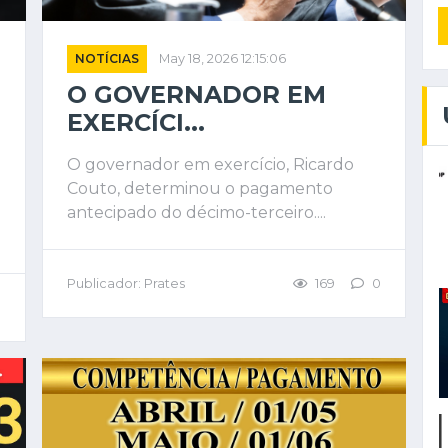
NOTÍCIAS
May 18, 2026 12:15:06
O GOVERNADOR EM
EXERCÍCI...
O governador em exercício, Ricardo
Couto, determinou o pagamento
antecipado do décimo-terceiro....
Publicador: Prates
169
0
0