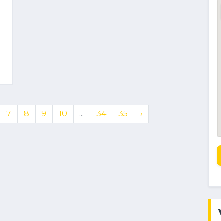
0
7
8
9
10
...
34
35
›