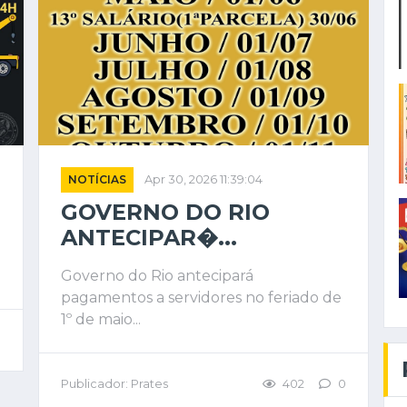
NOTÍCIAS
Apr 30, 2026 11:39:04
GOVERNO DO RIO
ANTECIPAR�...
Governo do Rio antecipará
pagamentos a servidores no feriado de
1º de maio...
0
Publicador: Prates
402
0