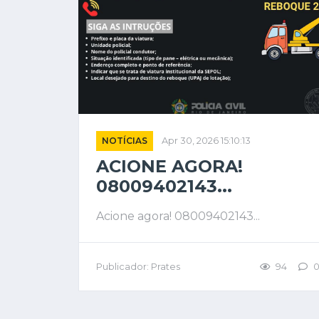
NOTÍCIAS
Apr 30, 2026 15:10:13
ACIONE AGORA!
08009402143...
Acione agora! 08009402143...
Publicador: Prates
94