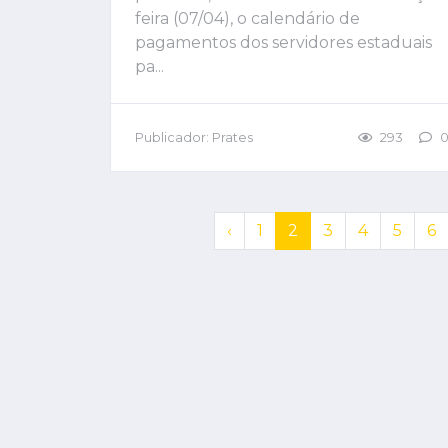
feira (07/04), o calendário de
pagamentos dos servidores estaduais
pa...
Publicador: Prates
293
‹
1
2
3
4
5
6