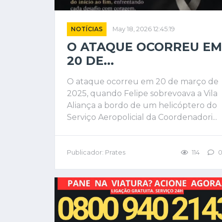
NOTÍCIAS
May 18, 2026 12:45:19
O ATAQUE OCORREU EM
20 DE...
O ataque ocorreu em 20 de março de
2025, quando Felipe sobrevoava a Vila
Aliança a bordo de um helicóptero do
Serviço Aeropolicial da Coordenadori...
Publicador: Prates
114