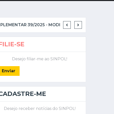
SESSÃO ORDINÁRIA DA ALERJ - VOTAÇÃO DO PROJETO DE LEI COMPLEMENTAR 39/2025 - MODIFICAÇÃO DA LEI ORGÂNICA
FILIE-SE
Desejo filiar-me ao SINPOL!
Enviar
CADASTRE-ME
Desejo receber notícias do SINPOL!